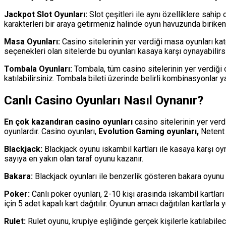
Jackpot Slot Oyunları:
Slot çeşitleri ile aynı özelliklere sahip
karakterleri bir araya getirmeniz halinde oyun havuzunda biriken 
Masa Oyunları:
Casino sitelerinin yer verdiği masa oyunları kat
seçenekleri olan sitelerde bu oyunları kasaya karşı oynayabilirsi
Tombala Oyunları:
Tombala, tüm casino sitelerinin yer verdiği 
katılabilirsiniz. Tombala bileti üzerinde belirli kombinasyonla
Canlı Casino Oyunları Nasıl Oynanır?
En çok kazandıran casino oyunları
casino sitelerinin yer ver
oyunlardır. Casino oyunları,
Evolution Gaming oyunları,
Netent 
Blackjack:
Blackjack oyunu iskambil kartları ile kasaya karşı oy
sayıya en yakın olan taraf oyunu kazanır.
Bakara:
Blackjack oyunları ile benzerlik gösteren bakara oyunu i
Poker:
Canlı poker oyunları, 2-10 kişi arasında iskambil kartlar
için 5 adet kapalı kart dağıtılır. Oyunun amacı dağıtılan kartlarla
Rulet:
Rulet oyunu, krupiye eşliğinde gerçek kişilerle katılabile