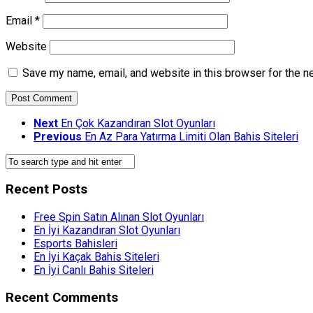
Email
*
Website
Save my name, email, and website in this browser for the n
Next
En Çok Kazandıran Slot Oyunları
Previous
En Az Para Yatırma Limiti Olan Bahis Siteleri
Recent Posts
Free Spin Satın Alınan Slot Oyunları
En İyi Kazandıran Slot Oyunları
Esports Bahisleri
En İyi Kaçak Bahis Siteleri
En İyi Canlı Bahis Siteleri
Recent Comments