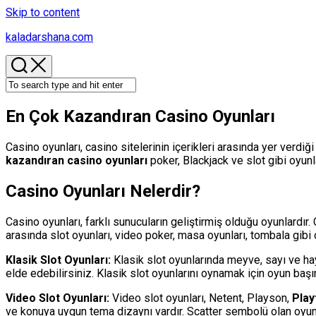
Skip to content
kaladarshana.com
En Çok Kazandıran Casino Oyunları
Casino oyunları, casino sitelerinin içerikleri arasında yer verdiği
kazandıran casino oyunları
poker, Blackjack ve slot gibi oyunla
Casino Oyunları Nelerdir?
Casino oyunları, farklı sunucuların geliştirmiş olduğu oyunlardır.
arasında slot oyunları, video poker, masa oyunları, tombala gibi o
Klasik Slot Oyunları:
Klasik slot oyunlarında meyve, sayı ve hay
elde edebilirsiniz. Klasik slot oyunlarını oynamak için oyun başı
Video Slot Oyunları:
Video slot oyunları, Netent, Playson,
Play
ve konuya uygun tema dizaynı vardır. Scatter sembolü olan oyu