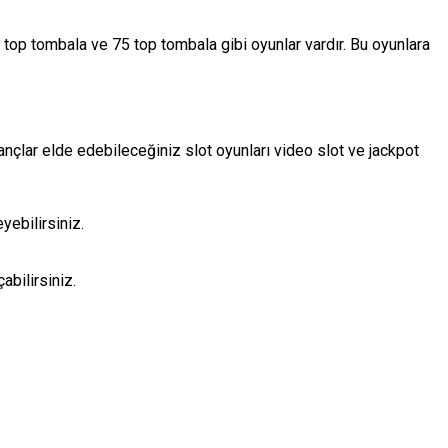
0 top tombala ve 75 top tombala gibi oyunlar vardır. Bu oyunlara
zançlar elde edebileceğiniz slot oyunları video slot ve jackpot
yebilirsiniz.
abilirsiniz.