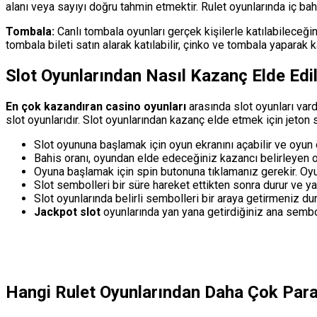
alanı veya sayıyı doğru tahmin etmektir. Rulet oyunlarında iç bahis
Tombala:
Canlı tombala oyunları gerçek kişilerle katılabileceği
tombala bileti satın alarak katılabilir, çinko ve tombala yaparak 
Slot Oyunlarından Nasıl Kazanç Elde Edil
En çok kazandıran casino oyunları
arasında slot oyunları var
slot oyunlarıdır. Slot oyunlarından kazanç elde etmek için jeton sa
Slot oyununa başlamak için oyun ekranını açabilir ve oyun öz
Bahis oranı, oyundan elde edeceğiniz kazancı belirleyen oyu
Oyuna başlamak için spin butonuna tıklamanız gerekir. Oy
Slot sembolleri bir süre hareket ettikten sonra durur ve y
Slot oyunlarında belirli sembolleri bir araya getirmeniz d
Jackpot slot
oyunlarında yan yana getirdiğiniz ana sembo
Hangi Rulet Oyunlarından Daha Çok Para