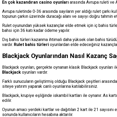
En çok kazandıran casino oyunları
arasında Avrupa ruleti ve A
Avrupa ruletinde 0-36 arasında sayıların yer aldığı rulet çarkı kul
topunun çarkın üzerinde duracağı alanı ve sayıyı doğru tahmin et
Rulet oyunundan yüksek kazançlar elde etmek için iç bahis türler
bahsi için 36 katı kadar ödeme yapılır.
Dış bahis türleri kazanma ihtimali daha yüksek olan bahis türüdür
vardır.
Rulet bahis türleri
oyunlardan elde edeceğiniz kazançları
Blackjack Oyunlarından Nasıl Kazanç Sa
Blackjack oyunları, gerçekte oynanan klasik Blackjack oyunları il
Blackjack
oyunları vardır.
Farklı sunucuların geliştirmiş olduğu Blackjack çeşitleri arasında
siteye yatırım yaparak canlı oyunlarına katılabilirsiniz.
Blackjack, krupiye eşliğinde iskambil kartları ile oynanır. As kar
edilir.
Oyunun amacı yerdeki kartlar ve dağıtılan 2 kart ile 21 sayısını
sonunda kullanıcıların hesabına aktarılır.